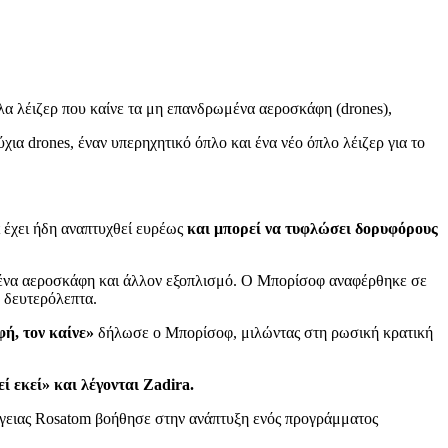
λα λέιζερ που καίνε τα μη επανδρωμένα αεροσκάφη (drones),
α drones, έναν υπερηχητικό όπλο και ένα νέο όπλο λέιζερ για το
 έχει ήδη αναπτυχθεί ευρέως
και μπορεί να τυφλώσει δορυφόρους
ωμένα αεροσκάφη και άλλον εξοπλισμό. Ο Μπορίσοφ αναφέρθηκε σε
ε δευτερόλεπτα.
φή, τον καίνε»
δήλωσε ο Μπορίσοφ, μιλώντας στη ρωσική κρατική
 εκεί» και λέγονται Zadira.
νέργειας Rosatom βοήθησε στην ανάπτυξη ενός προγράμματος