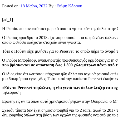
Posted on:
18 Μαΐου, 2022
By :
Θώμη Κόρσου
[ad_1]
Η Ρωσία. που αναπτύσσει μερικά από τα «μυστικά» της όπλα στην Ο
Ο Ρώσος πρόεδρο το 2018 είχε παρουσιάσει μια σειρά νέων όπλων πο
οποίο ωστόσο ελάχιστα στοιχεία είναι γνωστά.
Τότε ο Πούτιν είχε μιλήσει για το Peresvet, το οποίο πήρε το όνομ
Ο Γιούρι Μπορίσοφ, αναπληρωτής πρωθυπουργός αρμόδιος για τη στ
που βρίσκονται σε απόσταση έως 1.500 χιλιομέτρων πάνω από τ
Ο ίδιος είπε ότι ωστόσο υπάρχουν ήδη άλλα πιο ισχυρά ρωσικά ο
μια δοκιμή που έγινε χθες Τρίτη κατά την οποία το Peresvet έκαψ
«Εάν το Peresvet τυφλώνει, η νέα γενιά των όπλων λέιζερ επιτ
τηλεόραση.
Ερωτηθείς αν τα όπλα αυτά χρησιμοποιήθηκαν στην Ουκρανία, ο Μ
Σχεδόν τίποτα δεν έχει δημοσιοποιηθεί για το Zadira, αλλά το 201
δημιουργίας όπλων στη βάση των αρχών της φυσικής γνωστό με το