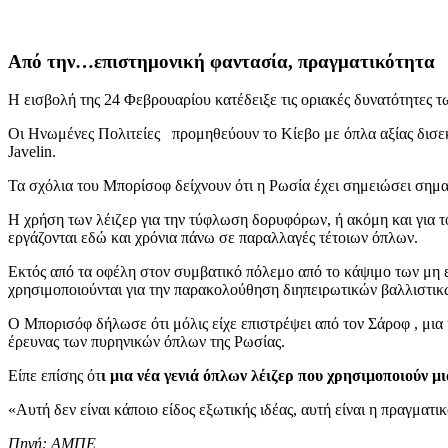
Από την…επιστημονική φαντασία, πραγματικότητα
Η εισβολή της 24 Φεβρουαρίου κατέδειξε τις οριακές δυνατότητες
Οι Ηνωμένες Πολιτείες προμηθεύουν το Κίεβο με όπλα αξίας δισε
Javelin.
Τα σχόλια του Μπορίσοφ δείχνουν ότι η Ρωσία έχει σημειώσει σημα
Η χρήση των λέιζερ για την τύφλωση δορυφόρων, ή ακόμη και για τ
εργάζονται εδώ και χρόνια πάνω σε παραλλαγές τέτοιων όπλων.
Εκτός από τα οφέλη στον συμβατικό πόλεμο από το κάψιμο των μη
χρησιμοποιούνται για την παρακολούθηση διηπειρωτικών βαλλιστι
Ο Μπορισόφ δήλωσε ότι μόλις είχε επιστρέψει από τον Σάροφ , μια 
έρευνας των πυρηνικών όπλων της Ρωσίας.
Είπε επίσης ότ
ι μια νέα γενιά όπλων λέιζερ που χρησιμοποιούν 
«Αυτή δεν είναι κάποιο είδος εξωτικής ιδέας, αυτή είναι η πραγμα
Πηγή: ΑΜΠΕ