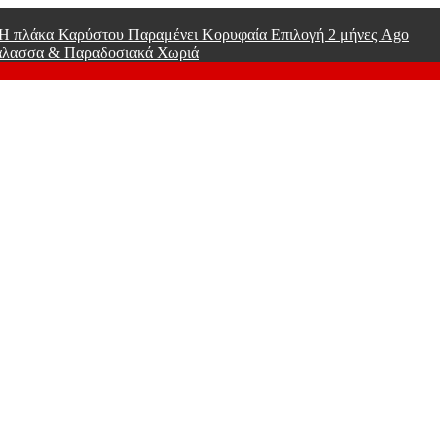
ί Η πλάκα Καρύστου Παραμένει Κορυφαία Επιλογή
2 μήνες Ago
άλασσα & Παραδοσιακά Χωριά