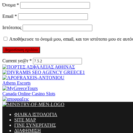
Όνομα
*
Email
*
Ιστότοπος
Αποθήκευσε το όνομά μου, email, και τον ιστότοπο μου σε αυτό
Current ye@r
*
Athens Escorts
Canada Online Casino Slots
ΦΙΛΙΚΑ ΙΣΤΟΛΟΓΙΑ
SITE MAP
ΓΙΝΕ ΣΥΝΕΡΓΑΤΗΣ
ΔΙΑΦΗΜΙΣΗ