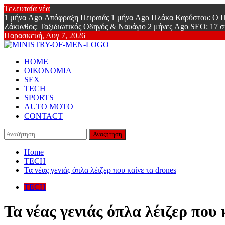
Skip
Τελευταία νέα
to
1 μήνα Ago
Απόφραξη Πειραιάς
1 μήνα Ago
Πλάκα Καρύστου: Ο Π
content
Ζάκυνθος: Ταξιδιωτικός Οδηγός & Ναυάγιο
2 μήνες Ago
SEO: 17 σ
Παρασκευή, Αυγ 7, 2026
Ministry Of
Primary
Online Lifestyle περιοδικό για Aνδρες
HOME
Menu
ΟΙΚΟΝΟΜΙΑ
SEX
TECH
SPORTS
AUTO MOTO
CONTACT
Αναζήτηση
για:
Home
TECH
Τα νέας γενιάς όπλα λέιζερ που καίνε τα drones
TECH
Τα νέας γενιάς όπλα λέιζερ που 