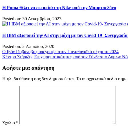
Η Puma θέλει να εκτοπίσει τη Nike από την Μπαρτσελόνα
Posted on: 30 Δεκεμβρίου, 2023
Η IBM αξιοποιεί την ΑΙ στην μάχη με τον Covid-19- Συνεργασία
Posted on: 2 Απριλίου, 2020
Πλοήγηση
O Iβάν Γιοβάνοβιτς υπέγραψε στον Παναθηναϊκό μέχρι το 2024
Κέντρο Στήριξης Επιχειρηματικότητας από τον Σύνδεσμο Δήμων Νότ
άρθρων
Αφήστε μια απάντηση
Η ηλ. διεύθυνση σας δεν δημοσιεύεται.
Τα υποχρεωτικά πεδία σημε
Σχόλιο
*