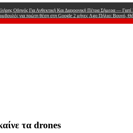
λήρης Οδηγός Για Ανθεκτική Και Διαχρονική Πέτρα Σήμερα — Γιατ
υμβουλές για πρώτη θέση στη Google
2 μήνες Ago
Πήλιο: Βουνό, Θ
 Men
καίνε τα drones