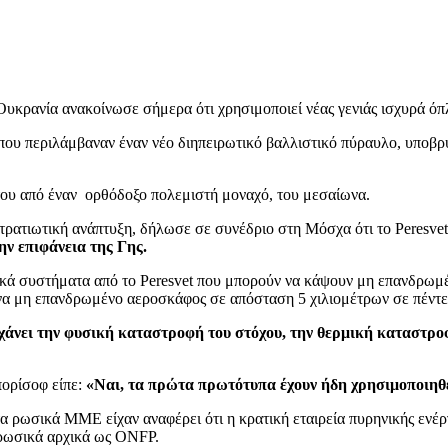
υκρανία ανακοίνωσε σήμερα ότι χρησιμοποιεί νέας γενιάς ισχυρά όπ
υ περιλάμβαναν έναν νέο διηπειρωτικό βαλλιστικό πύραυλο, υποβρύχι
ά του από έναν ορθόδοξο πολεμιστή μοναχό, του μεσαίωνα.
ρατιωτική ανάπτυξη, δήλωσε σε συνέδριο στη Μόσχα ότι το Peresvet
ην επιφάνεια της Γης.
πλικά συστήματα από το Peresvet που μπορούν να κάψουν μη επανδρ
ε ένα μη επανδρωμένο αεροσκάφος σε απόσταση 5 χιλιομέτρων σε πέντ
υγχάνει την φυσική καταστροφή του στόχου, την θερμική καταστρο
πορίσοφ είπε:
«Ναι, τα πρώτα πρωτότυπα έχουν ήδη χρησιμοποιηθεί
7 τα ρωσικά ΜΜΕ είχαν αναφέρει ότι η κρατική εταιρεία πυρηνικής ε
 ρωσικά αρχικά ως ONFP.