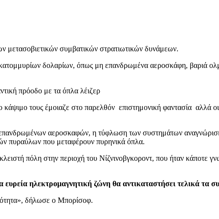
 των μετασοβιετικών συμβατικών στρατιωτικών δυνάμεων.
κατομμυρίων δολαρίων, όπως μη επανδρωμένα αεροσκάφη, βαριά ολμο
ντική πρόοδο με τα όπλα λέιζερ
ο κάψιμο τους έμοιαζε στο παρελθόν επιστημονική φαντασία αλλά οι
 επανδρωμένων αεροσκαφών, η τύφλωση των συστημάτων αναγνώρισης 
κών πυραύλων που μεταφέρουν πυρηνικά όπλα.
κλειστή πόλη στην περιοχή του Νίζνινοβγκοροντ, που ήταν κάποτε γν
μια ευρεία ηλεκτρομαγνητική ζώνη θα αντικαταστήσει τελικά τα σ
τικότητα», δήλωσε ο Μπορίσοφ.