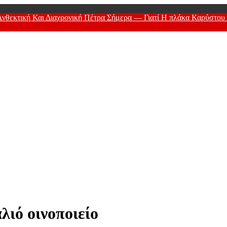
εκτική Και Διαχρονική Πέτρα Σήμερα — Γιατί Η πλάκα Καρύστου Π
 Men
λιό οινοποιείο