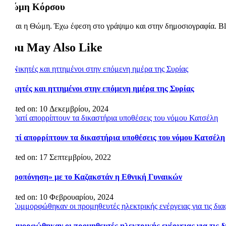
Θώμη Κόρσου
Είμαι η Θώμη. Έχω έφεση στο γράψιμο και στην δημοσιογραφία. Bl
You May Also Like
Νικητές και ηττημένοι στην επόμενη ημέρα της Συρίας
Posted on: 10 Δεκεμβρίου, 2024
Γιατί απορρίπτουν τα δικαστήρια υποθέσεις του νόμου Κατσέλη
Posted on: 17 Σεπτεμβρίου, 2022
«Προπόνηση» με το Καζακστάν η Εθνική Γυναικών
Posted on: 10 Φεβρουαρίου, 2024
Συμμορφώθηκαν οι προμηθευτές ηλεκτρικής ενέργειας για τις δ