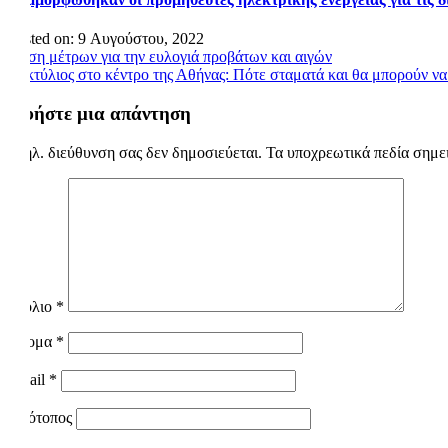
Posted on: 9 Αυγούστου, 2022
Πλοήγηση
Άρση μέτρων για την ευλογιά προβάτων και αιγών
Δακτύλιος στο κέντρο της Αθήνας: Πότε σταματά και θα μπορούν ν
άρθρων
Αφήστε μια απάντηση
Η ηλ. διεύθυνση σας δεν δημοσιεύεται.
Τα υποχρεωτικά πεδία σημε
Σχόλιο
*
Όνομα
*
Email
*
Ιστότοπος