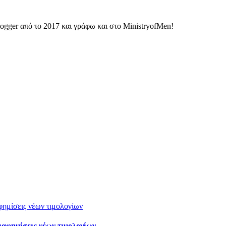
ogger από το 2017 και γράφω και στο MinistryofMen!
ιαφημίσεις νέων τιμολογίων