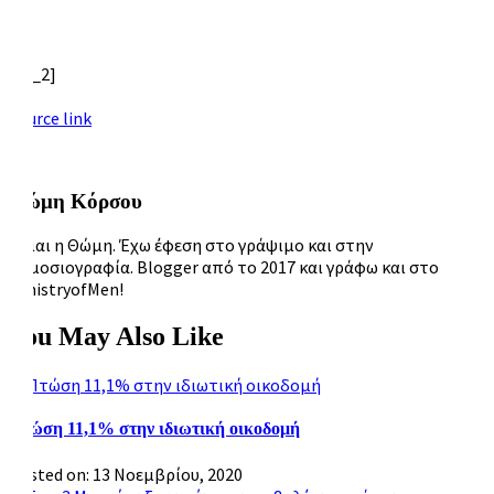
[ad_2]
Source link
Θώμη Κόρσου
Είμαι η Θώμη. Έχω έφεση στο γράψιμο και στην
δημοσιογραφία. Blogger από το 2017 και γράφω και στο
MinistryofMen!
You May Also Like
Πτώση 11,1% στην ιδιωτική οικοδομή
Posted on: 13 Νοεμβρίου, 2020