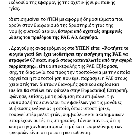
επακόλουθο της εφαρμογής της σχετικής ευρωπαϊκής
οδηγίας.
Αυτά επισημαίνει το ΥΠΕΝ με αφορμή δημοσιεύματα που
αφορούν στον διαχωρισμό της δραστηριότητας της
διανομής φυσικού αερίου,
ύστερα από σχετικές σημερινές
.
δηλώσεις του προέδρου της ΡΑΕ Αθ. Δαγούμα
Ο κ. Δραγούμης αναφερόμενος
στο ΥΠΕΝ είπε:
«Ρωτήστε το
υπουργείο γιατί δεν έχει υιοθετήσει την εισήγηση της ΡΑΕ να
επιστραφούν 67 εκατ. ευρώ στους καταναλωτές από την αγορά
είπε ο επικεφαλής της ΡΑΕ. Εξέφρασε,
εξισορρόπησης»,
επίσης, τη διαφωνία του προς την τροπολογία με την οποία
καταργείται η πιστοποίηση που έχει παράσχει η ΡΑΕ στους
διαχειριστές των δικτύων διανομής φυσικού αερίου
και
.
τόνισε ότι θα στείλει τον φάκελο στην Ευρωπαϊκή Επιτροπή
Διαφώνησε, επίσης, με τη ρύθμιση που επιβάλλει την
επανυποβολή του συνόλου των φακέλων για τις μονάδες
αποθήκευσης ενέργειας η οποία, όπως υποστήριξε,
λειτουργεί υπέρ μελετητών, συμβούλων και ακαδημαϊκών
που παρέχουν αυτές τις υπηρεσίες. Τόνισε πάντως ότι η
μείωση στην χονδρεμπορική τιμή και η φορολόγηση των
υπερκερδών είναι στη σωστή κατεύθυνση.