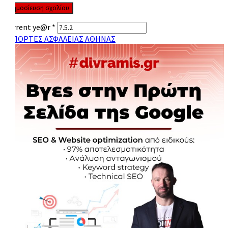
Current ye@r
*