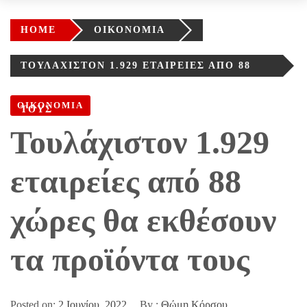
HOME
ΟΙΚΟΝΟΜΙΑ
ΤΟΥΛΆΧΙΣΤΟΝ 1.929 ΕΤΑΙΡΕΊΕΣ ΑΠΌ 88
ΧΏΡΕΣ ΘΑ ΕΚΘΈΣΟΥΝ ΤΑ ΠΡΟΪΌΝΤΑ
ΟΙΚΟΝΟΜΙΑ
ΤΟΥΣ
Τουλάχιστον 1.929
εταιρείες από 88
χώρες θα εκθέσουν
τα προϊόντα τους
Posted on:
2 Ιουνίου, 2022
By :
Θώμη Κόρσου