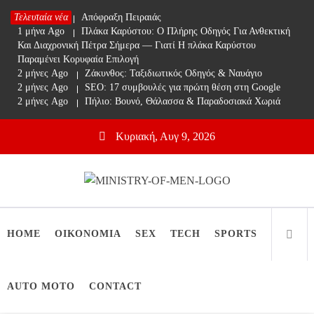
Skip
Τελευταία νέα
1 μήνα Ago
Απόφραξη Πειραιάς
to
1 μήνα Ago
Πλάκα Καρύστου: Ο Πλήρης Οδηγός Για Ανθεκτική
content
Και Διαχρονική Πέτρα Σήμερα — Γιατί Η πλάκα Καρύστου
Παραμένει Κορυφαία Επιλογή
2 μήνες Ago
Ζάκυνθος: Ταξιδιωτικός Οδηγός & Ναυάγιο
2 μήνες Ago
SEO: 17 συμβουλές για πρώτη θέση στη Google
2 μήνες Ago
Πήλιο: Βουνό, Θάλασσα & Παραδοσιακά Χωριά
Κυριακή, Αυγ 9, 2026
Ministry Of Men
Online Lifestyle περιοδικό για Aνδρες
HOME
ΟΙΚΟΝΟΜΙΑ
SEX
TECH
SPORTS
AUTO MOTO
CONTACT