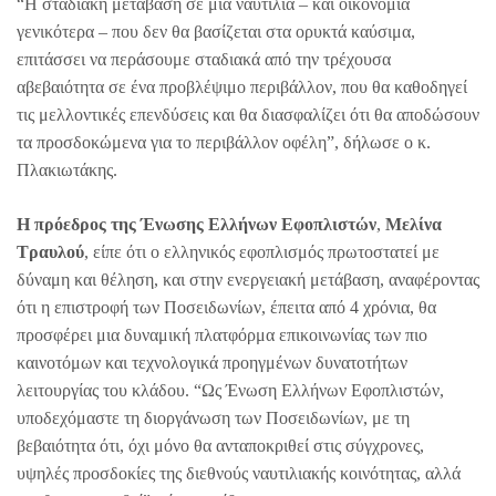
“Η σταδιακή μετάβαση σε μια ναυτιλία – και οικονομία
γενικότερα – που δεν θα βασίζεται στα ορυκτά καύσιμα,
επιτάσσει να περάσουμε σταδιακά από την τρέχουσα
αβεβαιότητα σε ένα προβλέψιμο περιβάλλον, που θα καθοδηγεί
τις μελλοντικές επενδύσεις και θα διασφαλίζει ότι θα αποδώσουν
τα προσδοκώμενα για το περιβάλλον οφέλη”, δήλωσε ο κ.
Πλακιωτάκης.
Η πρόεδρος της Ένωσης Ελλήνων Εφοπλιστών
,
Μελίνα
Τραυλού
, είπε ότι ο ελληνικός εφοπλισμός πρωτοστατεί με
δύναμη και θέληση, και στην ενεργειακή μετάβαση, αναφέροντας
ότι η επιστροφή των Ποσειδωνίων, έπειτα από 4 χρόνια, θα
προσφέρει μια δυναμική πλατφόρμα επικοινωνίας των πιο
καινοτόμων και τεχνολογικά προηγμένων δυνατοτήτων
λειτουργίας του κλάδου. “Ως Ένωση Ελλήνων Εφοπλιστών,
υποδεχόμαστε τη διοργάνωση των Ποσειδωνίων, με τη
βεβαιότητα ότι, όχι μόνο θα ανταποκριθεί στις σύγχρονες,
υψηλές προσδοκίες της διεθνούς ναυτιλιακής κοινότητας, αλλά