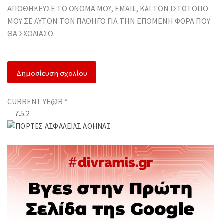
ΑΠΟΘΉΚΕΥΣΕ ΤΟ ΌΝΟΜΆ ΜΟΥ, EMAIL, ΚΑΙ ΤΟΝ ΙΣΤΌΤΟΠΟ
ΜΟΥ ΣΕ ΑΥΤΌΝ ΤΟΝ ΠΛΟΗΓΌ ΓΙΑ ΤΗΝ ΕΠΌΜΕΝΗ ΦΟΡΆ ΠΟΥ
ΘΑ ΣΧΟΛΙΆΣΩ.
CURRENT YE@R
*