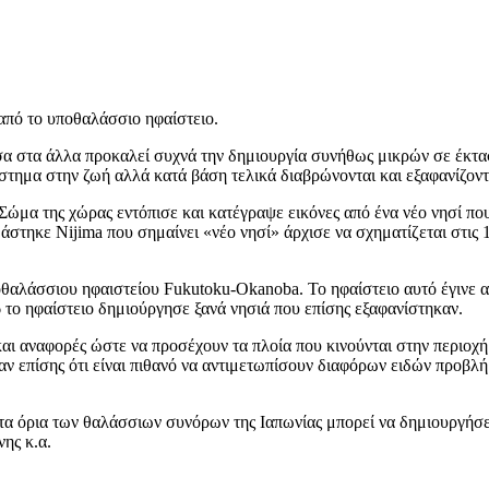
 από το υποθαλάσσιο ηφαίστειο.
σα στα άλλα προκαλεί συχνά την δημιουργία συνήθως μικρών σε έκτα
άστημα στην ζωή αλλά κατά βάση τελικά διαβρώνονται και εξαφανίζον
 Σώμα της χώρας εντόπισε και κατέγραψε εικόνες από ένα νέο νησί πο
άστηκε Nijima που σημαίνει «νέο νησί» άρχισε να σχηματίζεται στις 
θαλάσσιου ηφαιστείου Fukutoku-Okanoba. Το ηφαίστειο αυτό έγινε αν
6 το ηφαίστειο δημιούργησε ξανά νησιά που επίσης εξαφανίστηκαν.
 και αναφορές ώστε να προσέχουν τα πλοία που κινούνται στην περιοχ
αν επίσης ότι είναι πιθανό να αντιμετωπίσουν διαφόρων ειδών προβλ
α όρια των θαλάσσιων συνόρων της Ιαπωνίας μπορεί να δημιουργήσει
νης κ.α.