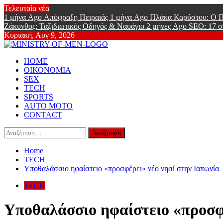
Skip
Τελευταία νέα
to
1 μήνα Ago
Απόφραξη Πειραιάς
1 μήνα Ago
Πλάκα Καρύστου: Ο Π
content
Ζάκυνθος: Ταξιδιωτικός Οδηγός & Ναυάγιο
2 μήνες Ago
SEO: 17 σ
Κυριακή, Αυγ 9, 2026
Ministry Of
Primary
Online Lifestyle περιοδικό για Aνδρες
HOME
Menu
ΟΙΚΟΝΟΜΙΑ
SEX
TECH
SPORTS
AUTO MOTO
CONTACT
Αναζήτηση
για:
Home
TECH
Υποθαλάσσιο ηφαίστειο «προσφέρει» νέο νησί στην Ιαπωνία
TECH
Υποθαλάσσιο ηφαίστειο «προσφέ