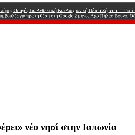
λήρης Οδηγός Για Ανθεκτική Και Διαχρονική Πέτρα Σήμερα — Γιατ
υμβουλές για πρώτη θέση στη Google
2 μήνες Ago
Πήλιο: Βουνό, Θ
 Men
ρει» νέο νησί στην Ιαπωνία