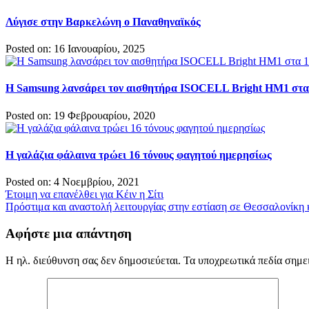
Λύγισε στην Βαρκελώνη ο Παναθηναϊκός
Posted on: 16 Ιανουαρίου, 2025
Η Samsung λανσάρει τον αισθητήρα ISOCELL Bright HM1 στα 
Posted on: 19 Φεβρουαρίου, 2020
Η γαλάζια φάλαινα τρώει 16 τόνους φαγητού ημερησίως
Posted on: 4 Νοεμβρίου, 2021
Πλοήγηση
Έτοιμη να επανέλθει για Κέιν η Σίτι
Πρόστιμα και αναστολή λειτουργίας στην εστίαση σε Θεσσαλονίκη
άρθρων
Αφήστε μια απάντηση
Η ηλ. διεύθυνση σας δεν δημοσιεύεται.
Τα υποχρεωτικά πεδία σημε