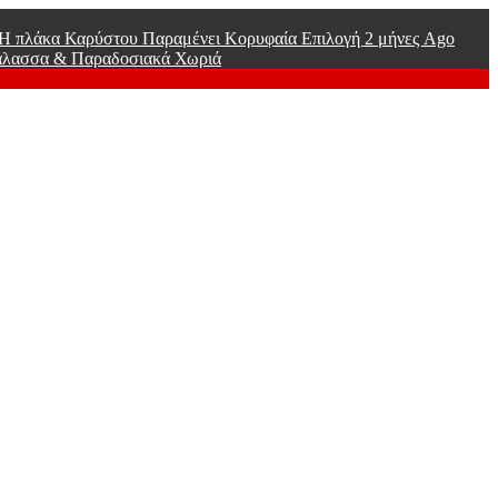
ί Η πλάκα Καρύστου Παραμένει Κορυφαία Επιλογή
2 μήνες Ago
άλασσα & Παραδοσιακά Χωριά