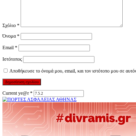
Σχόλιο
*
Όνομα
*
Email
*
Ιστότοπος
Αποθήκευσε το όνομά μου, email, και τον ιστότοπο μου σε αυτό
Current ye@r
*