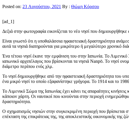
Posted on:
23 Αυγούστου, 2021
By :
Θώμη Κόρσου
[ad_1]
Δεξιά στην φωτογραφία εικονίζεται το νέο νησί που δημιουργήθηκε
Είναι γνωστό ότι η υποθαλάσσια ηφαιστειακή δραστηριότητα ανάμε
αυτά τα νησιά διατηρούνται για μικρότερο ή μεγαλύτερο χρονικό δι
Ένα τέτοιο νησί έκανε την εμφάνιση του στην Ιαπωνία. Το Λιμενικό
ιαπωνικό αρχιπέλαγος που βρίσκονται τα νησιά Nanpō. To νησί ονομ
διάμετρο περίπου ενός χλμ.
Το νησί δημιουργήθηκε από την ηφαιστειακή δραστηριότητα του υπο
ένα μικρό νησί το οποίο εξαφανίστηκε γρήγορα. Το 1914 και το 198
Το Λιμενικό Σώμα της Ιαπωνίας έχει κάνει τις απαραίτητες κινήσεις
κάποιον χάρτη. Οι ναυτικοί που κινούνται στην περιοχή ενημερώθηκ
δραστηριότητα.
Ο σχηματισμός νησιών στην συγκεκριμένη περιοχή που βρίσκεται στ
επέκταση της επικράτειας της, της αποκλειστικής οικονομικής της ζώ