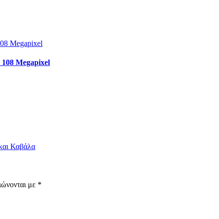
108 Megapixel
 και Καβάλα
ιώνονται με
*