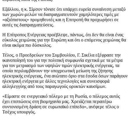
Εξάλλου, η κ. Σίμσον τόνισε ότι υπάρχει ευρεία συναίνεση μεταξύ
των χωρών-μελών να διαπραγματευτούν χαμηλότερες τιμές με
«αξιόπιστους» προμηθευτές και η Επιτροπή θα προχωρήσει σε
αυτές τις διαπραγματεύσεις.
Η Επίτροπος Ενέργειας προέβλεψε, πάντως, ότι δεν θα είναι ένας
εύκολος χειμώνας για την Ευρώπη και ότι ο επόμενος χειμώνας θα
είναι ακόμα πιο δύσκολος.
Τέλος, ο Προεδρεύων του Συμβουλίου, Γ. Σικέλα εξέφρασε την
ικανοποίησή του για την πολιτική συμφωνία σχετικά με τα μέτρα
για τον μετριασμό των υψηλών τιμών ηλεκτρικής ενέργειας, τα
οποία περιλαμβάνουν την υποχρεωτική μείωση της ζήτησης
ηλεκτρικής ενέργειας, ένα ανώτατο όριο στα έσοδα όσων παράγουν
ηλεκτρική ενέργεια με άλλες τεχνολογίες και συνεισφορά
αλληλεγγύης από τους παραγωγούς ορυκτών καυσίμων.
«Είμαστε σε ενεργειακό πόλεμο με τη Ρωσία, ο πόλεμος αυτός
έχει επιπτώσεις στη βιομηχανία μας. Χρειάζεται περαιτέρω
συντονισμένη δράση σε ευρωπαϊκό επίπεδο», ανέφερε τέλος ο
Τσέχος υπουργός.