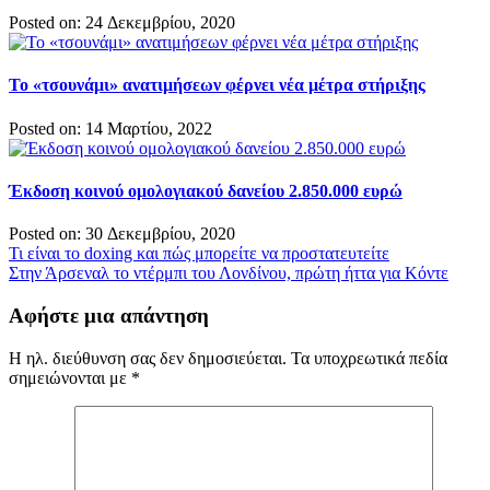
Posted on: 24 Δεκεμβρίου, 2020
Το «τσουνάμι» ανατιμήσεων φέρνει νέα μέτρα στήριξης
Posted on: 14 Μαρτίου, 2022
Έκδοση κοινού ομολογιακού δανείου 2.850.000 ευρώ
Posted on: 30 Δεκεμβρίου, 2020
Πλοήγηση
Τι είναι το doxing και πώς μπορείτε να προστατευτείτε
Στην Άρσεναλ το ντέρμπι του Λονδίνου, πρώτη ήττα για Κόντε
άρθρων
Αφήστε μια απάντηση
Η ηλ. διεύθυνση σας δεν δημοσιεύεται.
Τα υποχρεωτικά πεδία
σημειώνονται με
*