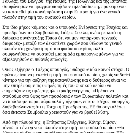
Γαλλίας, του Βελγίου, της Ιταλίας, της Πολωνίας και της Ισπανίας,
συμφώνησαν να πραγματοποιήσουν τηλεδιάσκεψη, προκειμένου
να κατατεθεί μία κοινή πρόταση στην Επιτροπή για ένα γενικό
πλαφόν στην τιμή του φυσικού αερίου.
Στο ίδιο μήκος κύματος και ο υπουργός Ενέργειας της Τσεχίας και
προεδρεύων του Συμβουλίου, Γιόζεφ Σικέλα, ανέφερε κατά τη
διάρκεια συνέντευξης Τύπου ότι ναι μεν «υπάρχουν τεχνικές
διαφορές» μεταξύ των δεκαπέντε χωρών που θέλουν το γενικό
πλαφόν στη χονδρική τιμή του φυσικού αερίου, αλλά
συμφωνήθηκε να συσταθεί μια ομάδα εμπειρογνωμόνων για να
αξιολογηθούν οι πιθανές επιλογές.
Όπως εξήγησε ο Τσέχος υπουργός, υπάρχουν δύο κοινοί στόχοι. Ο
πρώτος είναι να μειωθεί η τιμή του φυσικού αερίου, χωρίς να δοθεί
κίνητρο για την αύξηση της κατανάλωσης και ο δεύτερος είναι να
μην επιτρέψουμε τις υψηλές τιμές του φυσικού αερίου να
επηρεάζουν τις τιμές της ηλεκτρικής ενέργειας. «Πρέπει να
σταθούμε στο ύψος των προσδοκιών των Ευρωπαίων πολιτών και
να δράσουμε τώρα- πάρα πολύ γρήγορα», είπε ο Τσέχος υπουργός,
διαβεβαιώνοντας ότι η Τσεχική Προεδρία της ΕΕ θα συγκαλέσει
όσα έκτακτα Συμβούλια χρειαστούν για να βρεθεί λύση.
Από την πλευρά της, η Επίτροπος Ενέργειας, Κάντρι Σίμσον,
τόνισε ότι ένα γενικό πλαφόν στην τιμή του φυσικού αερίου «θα
έθετε σε κίνδυνο την ασφάλεια εφοδιασμού ενέργειας στην ΕΕ»