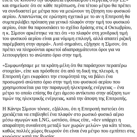
και σημείωσε ότι σε κάθε περίπτωση, ένα τέτοιο μέτρο θα πρέπει
να συνδυαστεί με μέτρα που να μειώνουν τη ζήτηση του φυσικού
αερίου. Απαντώντας σε ερώτηση σχετικά με το αν η Επιτροπή θα
συμπεριλάβει πρόταση για γενικό πλαφόν στην τιμή του φυσικού
αερίου, όταν θα παρουσιάσει το σχέδιο δράσης στις 4 Οκτωβρίου,
η κ. Σίμσον αρκέστηκε να πει ότι «το πλαφόν στη χονδρική τιμή
του φυσικού αερίου είναι μια νόμιμη επιλογή, αλλά απαιτεί ριζική
παρέμβαση στην αγορά». Αυτό σημαίνει, εξήγησε η Σίμσον, ότι
πρέπει να πληρούνται αρκετοί αδιαπραγμάτευτοι όροι για να
λειτουργήσει το ανώτατο όριο στην τιμή.
«Συμφωνήσαμε με τα κράτη-μέλη ότι θα παράσχουν περαιτέρω
στοιχεία», είπε και πρόσθεσε ότι από τη δική της πλευρά, η
Επιτροπή έχει εκφράσει την ετοιμότητά της να βάλει ένα
προσωρινό ανώτατο όριο στην τιμή του φυσικού αερίου που
χρησιμοποιείται για την παραγωγή ηλεκτρικής ενέργειας – ένα
μέτρο το οποίο επίσης θα έχει άμεσο αντίκτυπο στην αύξηση των
τιμών της ηλεκτρικής ενέργειας, κατά την άποψη της Επιτροπής.
Η Κάντρι Σίμσον τόνισε, εξάλλου, ότι η Επιτροπή πιστεύει ότι
χρειάζεται να επιβληθεί ένα πλαφόν στο ρωσικό φυσικό αέριο
μέσω αγωγών και LNG, ωστόσο, όπως είπε, «δεν υπάρχει η
απαραίτητη συναίνεση μεταξύ των χωρών μελών» για κάτι τέτοιο,
καθώς πολλές χώρες θεωρούν ότι είναι ένα μέτρο που εμπίπτει στις
κυρώσεις κατά της Ρωσίας.