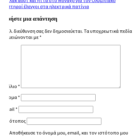
Πλοήγηση
Μπλακ άουτ και ήττα στο Μόναχο για τον Ολυμπιακό
Αυστηροί έλεγχοι στα ηλεκτρικά πατίνια
άρθρων
Αφήστε μια απάντηση
Η ηλ. διεύθυνση σας δεν δημοσιεύεται.
Τα υποχρεωτικά πεδία
σημειώνονται με
*
Σχόλιο
*
Όνομα
*
Email
*
Ιστότοπος
Αποθήκευσε το όνομά μου, email, και τον ιστότοπο μου