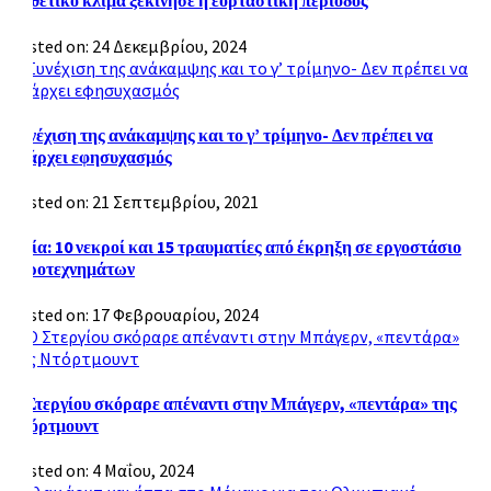
Σε θετικό κλίμα ξεκίνησε η εορταστική περίοδος
Posted on: 24 Δεκεμβρίου, 2024
Συνέχιση της ανάκαμψης και το γ’ τρίμηνο- Δεν πρέπει να
υπάρχει εφησυχασμός
Posted on: 21 Σεπτεμβρίου, 2021
Ινδία: 10 νεκροί και 15 τραυματίες από έκρηξη σε εργοστάσιο
πυροτεχνημάτων
Posted on: 17 Φεβρουαρίου, 2024
Ο Στεργίου σκόραρε απέναντι στην Μπάγερν, «πεντάρα» της
Ντόρτμουντ
Posted on: 4 Μαΐου, 2024