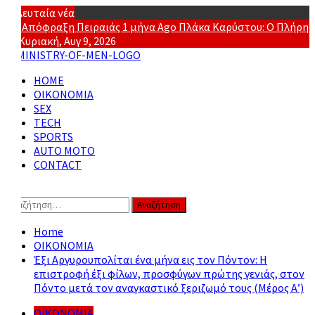
Skip
Τελευταία νέα
to
Ago
Απόφραξη Πειραιάς
1 μήνα Ago
Πλάκα Καρύστου: Ο Πλήρης Ο
content
Κυριακή, Αυγ 9, 2026
Ministry Of
Primary
Online Lifestyle περιοδικό για Aνδρες
HOME
Menu
ΟΙΚΟΝΟΜΙΑ
Men
SEX
TECH
SPORTS
AUTO MOTO
CONTACT
Αναζήτηση
για:
Home
ΟΙΚΟΝΟΜΙΑ
Έξι Αργυρουπολίται ένα μήνα εις τον Πόντον: Η
επιστροφή έξι φίλων, προσφύγων πρώτης γενιάς, στον
Πόντο μετά τον αναγκαστικό ξεριζωμό τους (Μέρος Α’)
ΟΙΚΟΝΟΜΙΑ