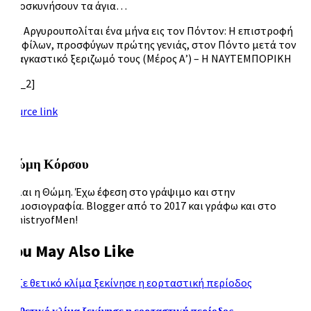
προσκυνήσουν τα άγια…
Έξι Αργυρουπολίται ένα μήνα εις τον Πόντον: Η επιστροφή
έξι φίλων, προσφύγων πρώτης γενιάς, στον Πόντο μετά τον
αναγκαστικό ξεριζωμό τους (Μέρος Α’) – Η ΝΑΥΤΕΜΠΟΡΙΚΗ
[ad_2]
Source link
Θώμη Κόρσου
Είμαι η Θώμη. Έχω έφεση στο γράψιμο και στην
δημοσιογραφία. Blogger από το 2017 και γράφω και στο
MinistryofMen!
You May Also Like